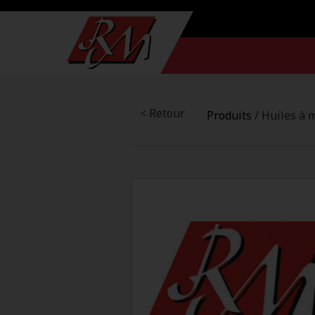
< Retour
Produits
/ Huiles à 