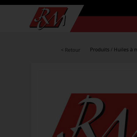
Produits
/
Huiles à 
< Retour