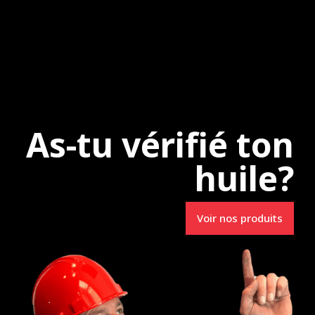
e
Uncategorized
As-tu vérifié ton
huile?
Spécialistes en
Voir nos produits
Lubrifiants R.M.
3231, route 157
e-du-Mont-Carmel (Qc) G0X 3J0