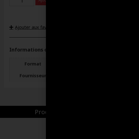
Ajouter au panier
Ajouter aux favoris
Informations complémentaires
Format
12 ONCES
Fournisseur
Lucas
Produits par catégories