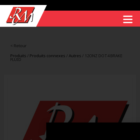
< Retour
Produits
/
Produits connexes
/
Autres
/ 12ONZ DOT4 BRAKE
FLUID