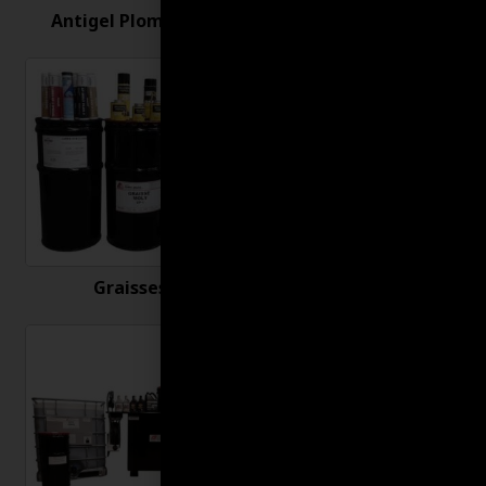
Antigel Plomberie
Antirouille
Graisses
Huiles