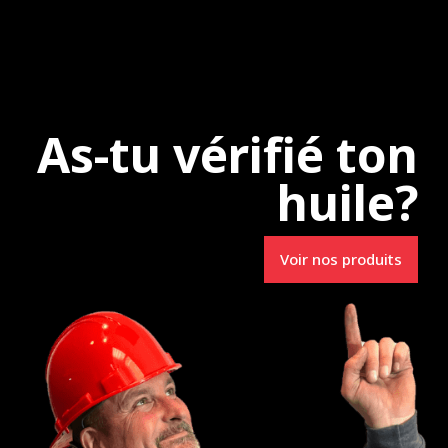
e
Uncategorized
As-tu vérifié ton
huile?
Spécialistes en
Voir nos produits
Lubrifiants R.M.
3231, route 157
e-du-Mont-Carmel (Qc) G0X 3J0
info@lubrifiantsrm.com
Tél. : 819 693-0006