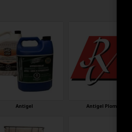
Antigel
Antigel Plomberie