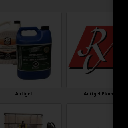
Antigel
Antigel Plomberie