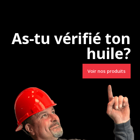
e
Uncategorized
As-tu vérifié ton
huile?
Spécialistes en
Voir nos produits
Lubrifiants R.M.
3231, route 157
e-du-Mont-Carmel (Qc) G0X 3J0
info@lubrifiantsrm.com
Tél. : 819 693-0006
ns frais : 1 800 597-0338