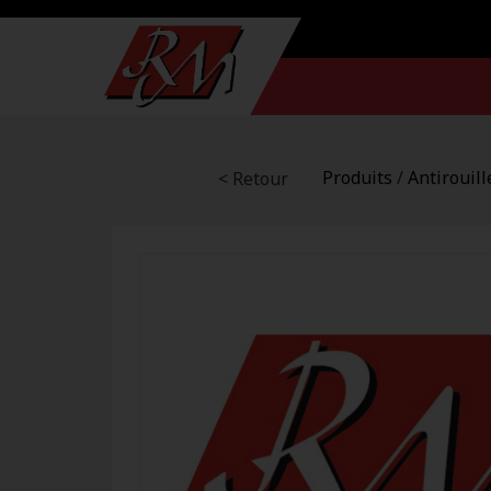
Produits
/
Antirouill
< Retour