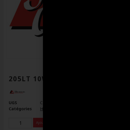
205LT 10W40 VTT LUBRI PLUS
UGS
C17373
Catégories
Huile Moteur Essence
,
Huiles à moteur
Ajouter au panier