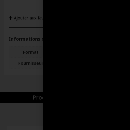
Ajouter aux favoris
Informations complémentaires
Format
205 LITRES
Fournisseur
Lubri-Delta
Produits par catégories