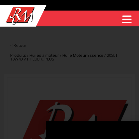
< Retour
Produits
/
Huiles à moteur
/
Huile Moteur Essence
/ 205LT
10W40 VTT LUBRI PLUS