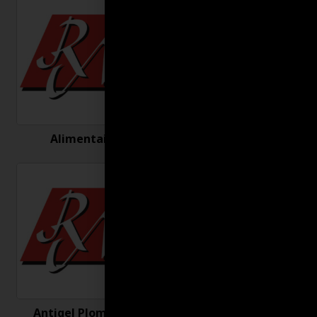
Alimentaire
Antigel
Antigel Plomberie
Antirouille