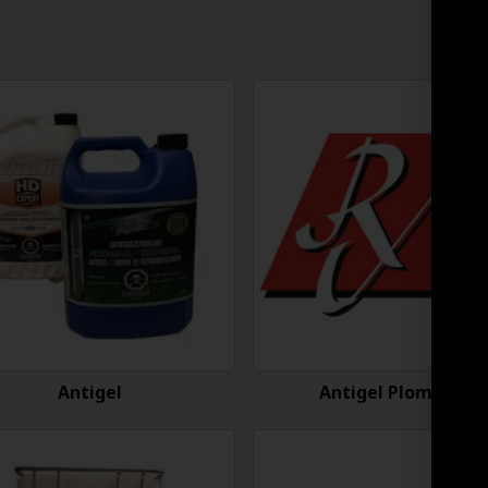
Antigel
Antigel Plomberie