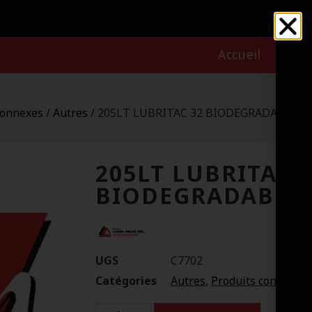
Accueil
Nous
connexes
/
Autres
/ 205LT LUBRITAC 32 BIODEGRADABLE
205LT LUBRITAC 
BIODEGRADABLE
UGS
C7702
Catégories
Autres
,
Produits connexes