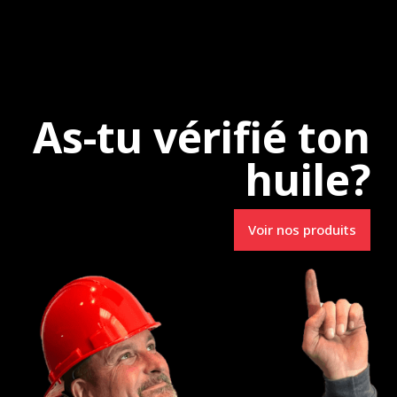
e
Uncategorized
As-tu vérifié ton
huile?
Spécialistes en
Voir nos produits
Lubrifiants R.M.
3231, route 157
e-du-Mont-Carmel (Qc) G0X 3J0
info@lubrifiantsrm.com
Tél. : 819 693-0006