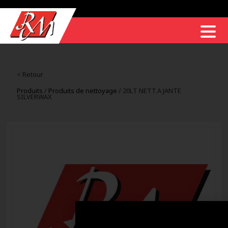
< Retour
Produits
/
Produits de nettoyage
/ 20LT NETT.A JANTE
SILVERWAX