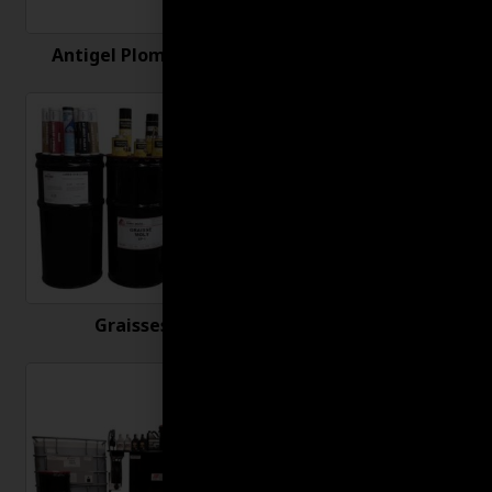
Antigel Plomberie
Antirouille
Graisses
Huiles