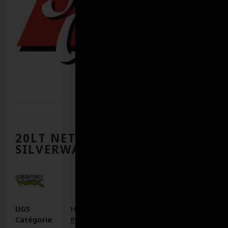
20LT NETT.A JANTE
SILVERWAX
UGS
HY73020
Catégorie
Produits de nettoyage