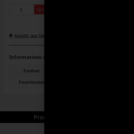
Ajouter au panier
Ajouter aux favoris
Informations complémentaires
Format
20 LITRES
Fournisseur
Silverwax
Produits par catégories