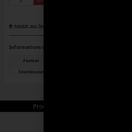
Ajouter au panier
Ajouter aux favoris
Informations complémentaires
Format
3.78 LITRES
Fournisseur
Lucas
Produits par catégories