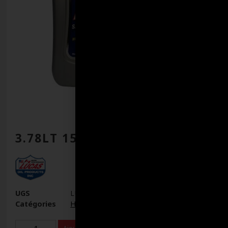
3.78LT 15W-40 MAGNUM CJ-4
UGS
LUA20297
Catégories
Huile moteur diesel
,
Huiles à moteur