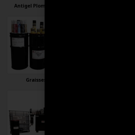
Antigel Plomberie
Antirouille
Graisses
Huiles