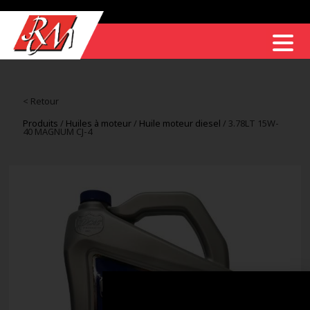
< Retour
Produits
/
Huiles à moteur
/
Huile moteur diesel
/ 3.78LT 15W-
40 MAGNUM CJ-4