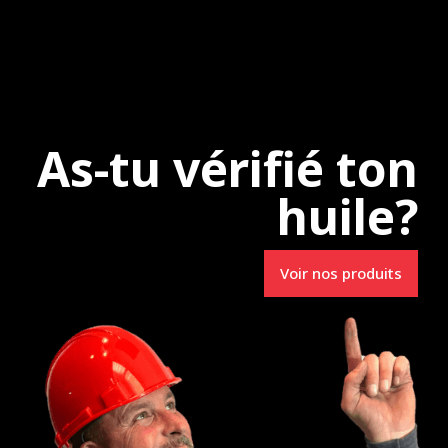
e
Uncategorized
As-tu vérifié ton
huile?
Spécialistes en
Voir nos produits
Lubrifiants R.M.
3231, route 157
e-du-Mont-Carmel (Qc) G0X 3J0
info@lubrifiantsrm.com