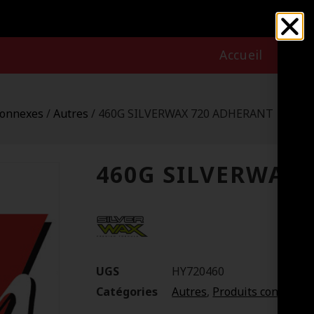
Accueil
Nous
connexes
/
Autres
/ 460G SILVERWAX 720 ADHERANT
460G SILVERWAX
UGS
HY720460
Catégories
Autres
,
Produits connexes