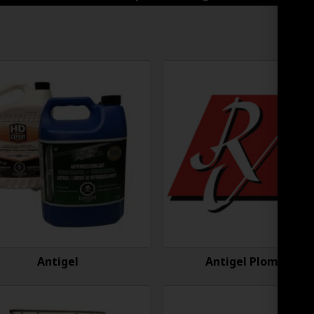
Antigel
Antigel Plomberie