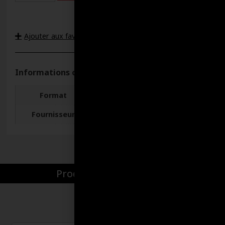
Ajouter aux favoris
Informations complémentaires
Format
55 KILOGRAMMES
Fournisseur
Lubri-Delta
Produits par catégories