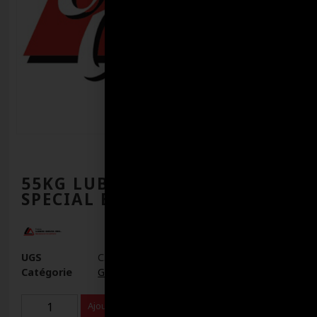
55KG LUBRI PLUS MOLY
SPECIAL EP1
UGS
C319
Catégorie
Graisses
Ajouter au panier