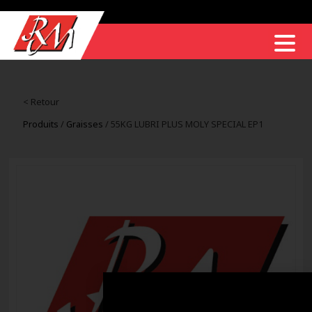
< Retour
Produits
/
Graisses
/ 55KG LUBRI PLUS MOLY SPECIAL EP1