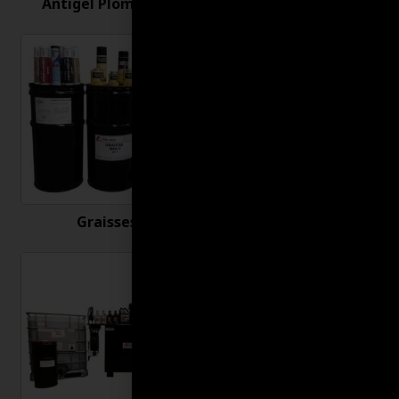
Antigel Plomberie
Antirouille
Graisses
Huiles