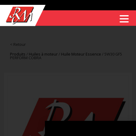
< Retour
Produits
/
Huiles à moteur
/
Huile Moteur Essence
/ 5W30 GF5
PERFORM COBRA