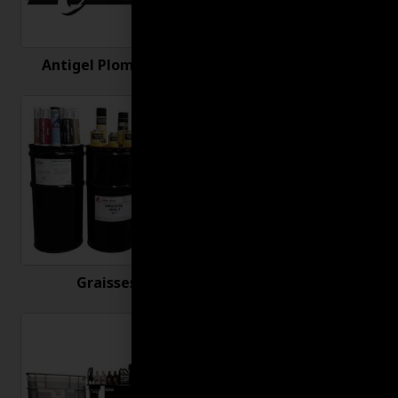
Antigel Plomberie
Antirouille
Graisses
Huiles