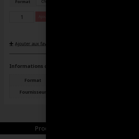
Format
Ajouter au panier
Ajouter aux favoris
Informations complémentaires
Format
946 MILLILITRES, VRAC
Fournisseur
Cobra
Produits par catégories