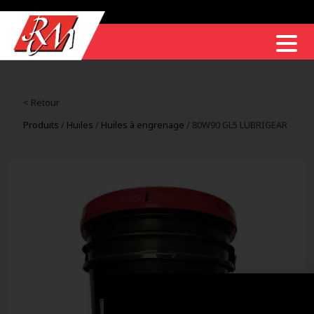
< Retour
Produits
/
Huiles
/
Huiles à engrenage
/ 80W90 GL5 LUBRIGEAR