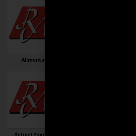
Alimentaire
Antigel
Antigel Plomberie
Antirouille