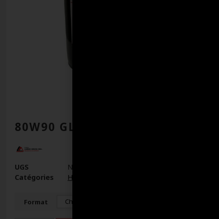
80W90 GL5 LUBRIGEAR
UGS
N/D
Catégories
Huiles
,
Huiles à engrenage
Format