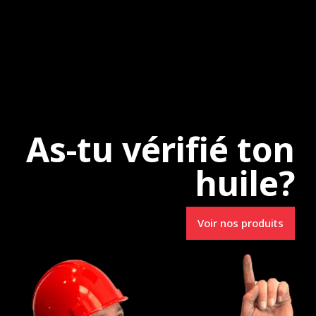
e
Uncategorized
As-tu vérifié ton
huile?
Spécialistes en
Voir nos produits
Lubrifiants R.M.
3231, route 157
e-du-Mont-Carmel (Qc) G0X 3J0