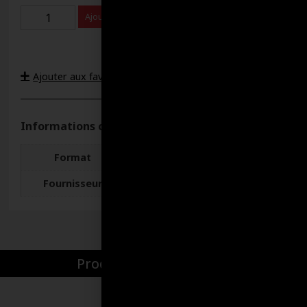
Ajouter au panier
Ajouter aux favoris
Informations complémentaires
Format
946 MILLILITRES
Fournisseur
Cobra
Produits par catégories