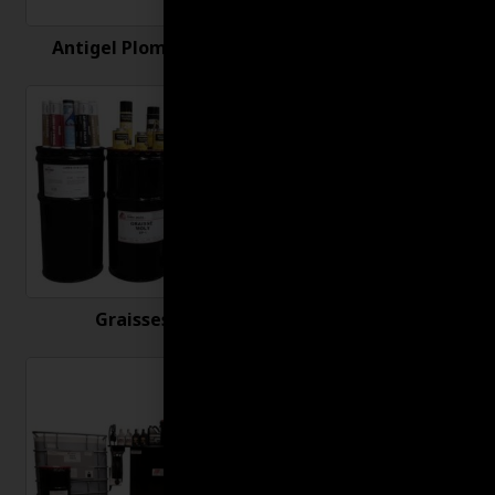
Antigel Plomberie
Antirouille
Graisses
Huiles