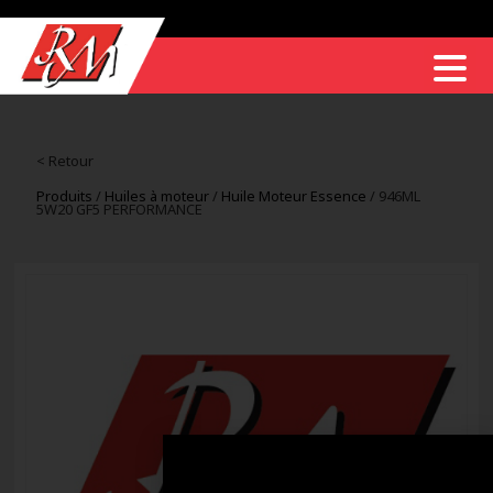
< Retour
Produits
/
Huiles à moteur
/
Huile Moteur Essence
/ 946ML
5W20 GF5 PERFORMANCE