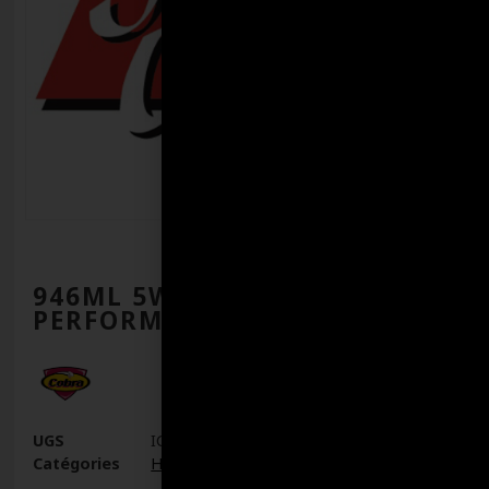
946ML 5W20 GF5
PERFORMANCE
UGS
IC10815
Catégories
Huile Moteur Essence
,
Huiles à moteur