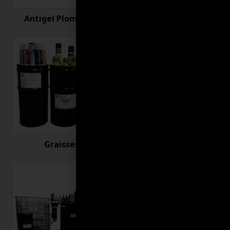
Antigel Plomberie
Antirouille
Graisses
Huiles