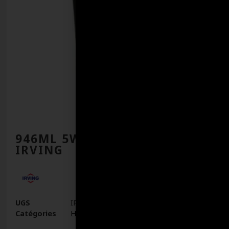
946ML 5W30 MAX-1 GF5
IRVING
UGS
IR93115
Catégories
Huile Moteur Essence
,
Huiles à moteur