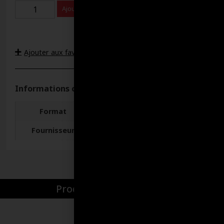
Ajouter au panier
Ajouter aux favoris
Informations complémentaires
Format
946 MILLILITRES
Fournisseur
Irving
Produits par catégories