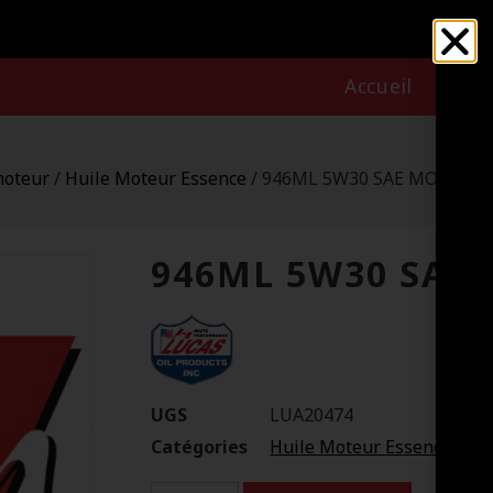
Accueil
Nous
moteur
/
Huile Moteur Essence
/ 946ML 5W30 SAE MOTOR O
946ML 5W30 SAE
UGS
LUA20474
Catégories
Huile Moteur Essence
,
Hui