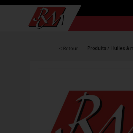
Produits
/
Huiles à 
< Retour