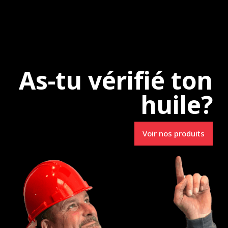
e
Uncategorized
As-tu vérifié ton
huile?
Spécialistes en
Voir nos produits
Lubrifiants R.M.
3231, route 157
e-du-Mont-Carmel (Qc) G0X 3J0
info@lubrifiantsrm.com
Tél. : 819 693-0006