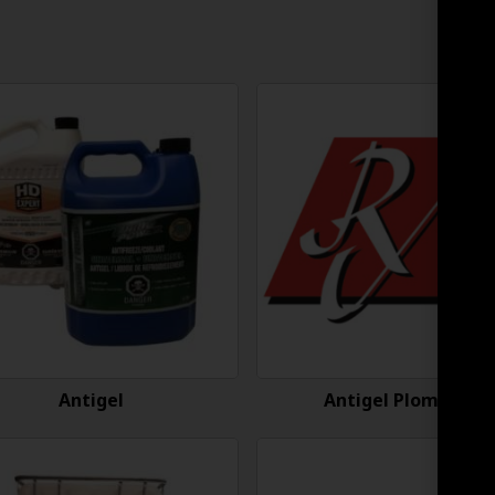
Antigel
Antigel Plomberie