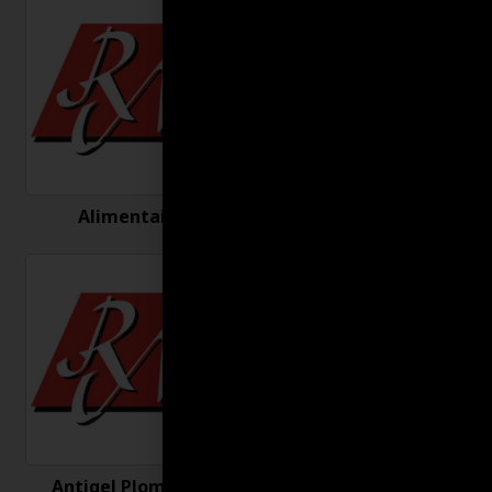
Alimentaire
Antigel
Antigel Plomberie
Antirouille