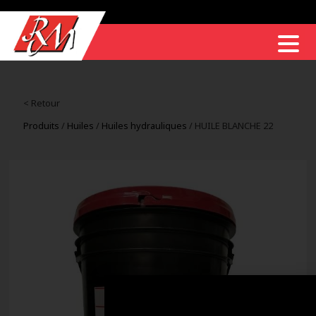
< Retour
Produits
/
Huiles
/
Huiles hydrauliques
/ HUILE BLANCHE 22