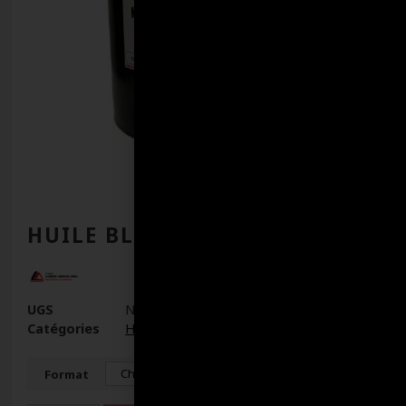
HUILE BLANCHE 22
UGS
N/D
Catégories
Huiles
,
Huiles hydrauliques
Format