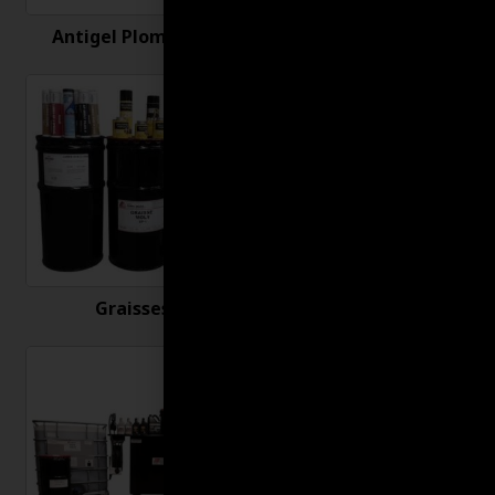
Antigel Plomberie
Antirouille
Graisses
Huiles