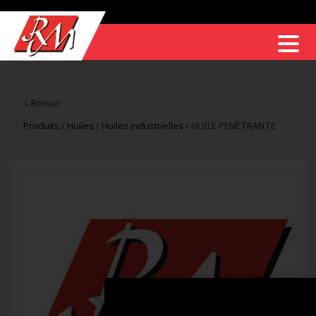
< Retour
Produits
/
Huiles
/
Huiles industrielles
/ HUILE PENETRANTE