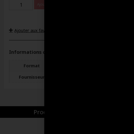
Ajouter au panier
Ajouter aux favoris
Informations complémentaires
Format
18.9 LITRES, 4 LITRES
Fournisseur
Lubri-Delta
Produits par catégories