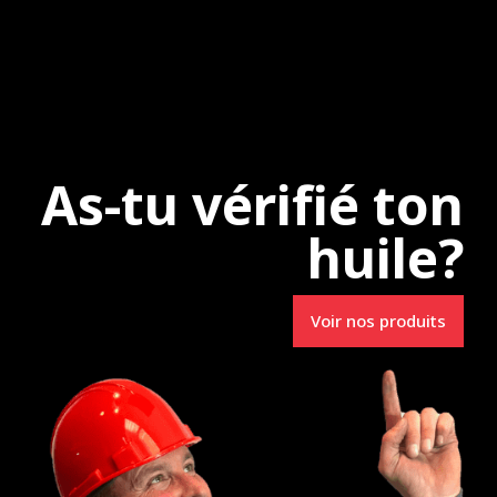
e
Uncategorized
As-tu vérifié ton
huile?
Spécialistes en
Voir nos produits
Lubrifiants R.M.
3231, route 157
e-du-Mont-Carmel (Qc) G0X 3J0
info@lubrifiantsrm.com