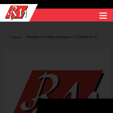
Produits
/
Produits chimiques
/ THINNER RM45
< Retour