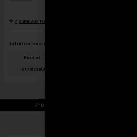
Ajouter aux favoris
Informations complémentaires
Format
18.9 LITRES, 205 LITRES
Fournisseur
Lubri-Delta
Produits par catégories