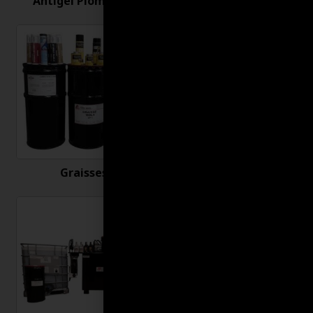
Antigel Plomberie
Antirouille
Graisses
Huiles