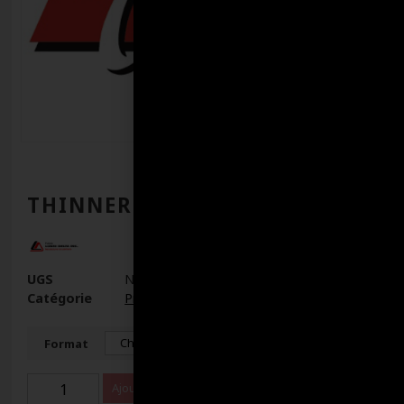
THINNER RM45
UGS
N/D
Catégorie
Produits chimiques
Format
Ajouter au panier