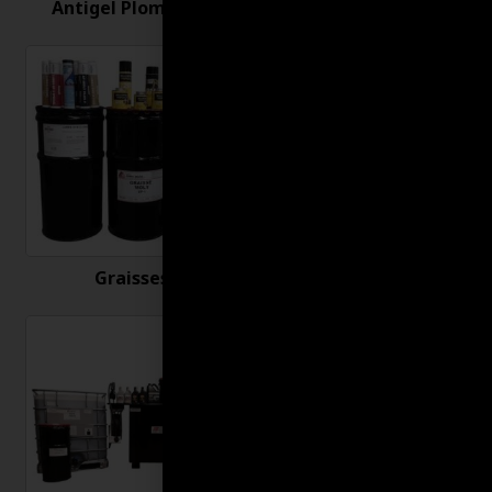
Antigel Plomberie
Antirouille
Graisses
Huiles