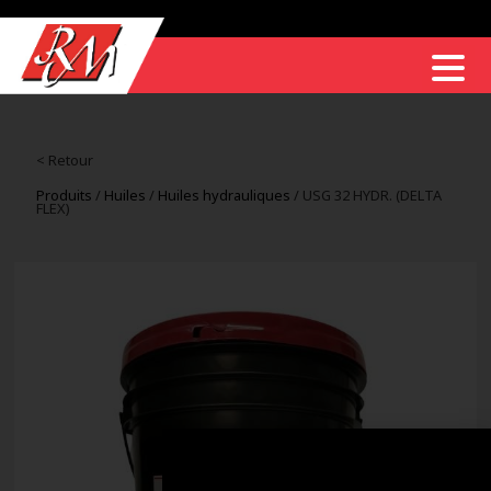
< Retour
Produits
/
Huiles
/
Huiles hydrauliques
/ USG 32 HYDR. (DELTA
FLEX)