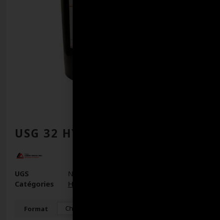
USG 32 HYDR. (DELTA FLEX)
UGS
N/D
Catégories
Huiles
,
Huiles hydrauliques
Format