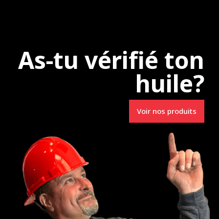
e
Uncategorized
As-tu vérifié ton
huile?
Spécialistes en
Voir nos produits
Lubrifiants R.M.
3231, route 157
e-du-Mont-Carmel (Qc) G0X 3J0
info@lubrifiantsrm.com
Tél. : 819 693-0006
ns frais : 1 800 597-0338