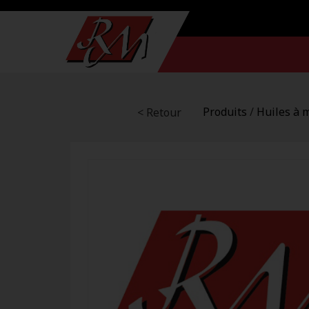
Produits
/
Huiles à 
< Retour