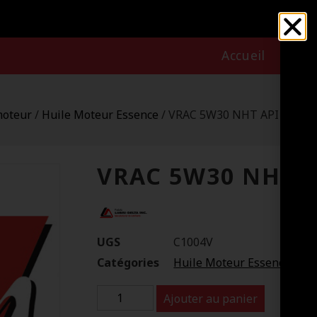
Accueil
Nous
moteur
/
Huile Moteur Essence
/ VRAC 5W30 NHT API SN
VRAC 5W30 NHT A
UGS
C1004V
Catégories
Huile Moteur Essence
,
Hui
Ajouter au panier