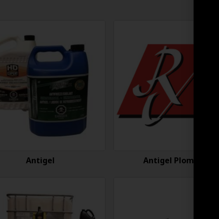
Antigel
Antigel Plomberie