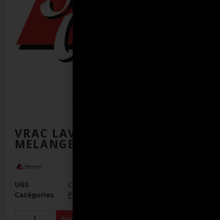
VRAC LAVE-VITRE PRE-
MELANGE
UGS
C9010V
Catégories
Produits connexes
,
urée
Ajouter au panier