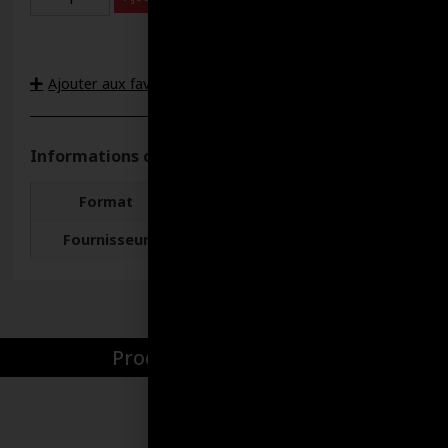
Ajouter aux favoris
Informations complémentaires
Format
VRAC
Fournisseur
Lubri-Delta
Produits par catégories