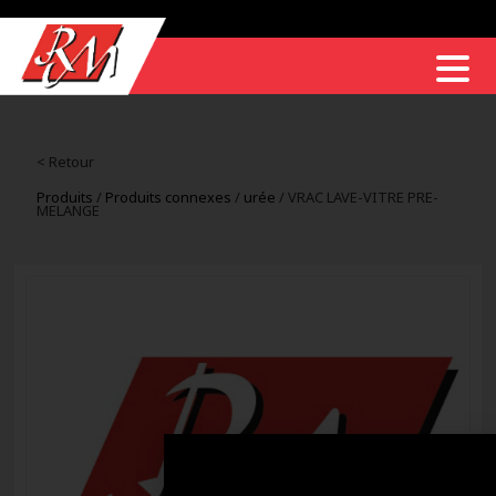
< Retour
Produits
/
Produits connexes
/
urée
/ VRAC LAVE-VITRE PRE-
MELANGE