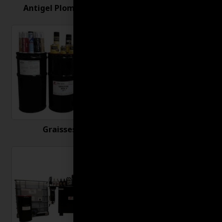
Antigel Plomberie
Antirouille
Graisses
Huiles