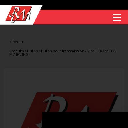
< Retour
Produits
/
Huiles
/
Huiles pour transmission
/ VRAC TRANSFLO
MV IRVING