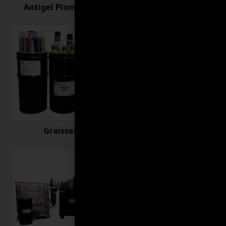
Antigel Plomberie
Antirouille
Graisses
Huiles