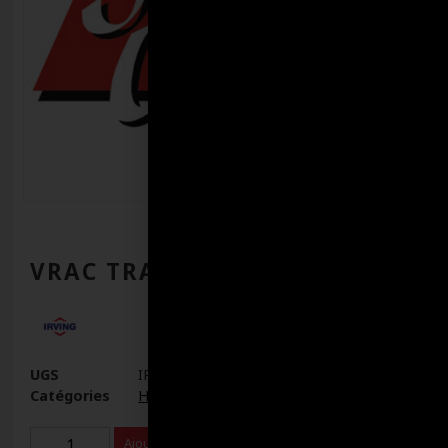
VRAC TRANSFLO MV IRVING
UGS
IR0108501
Catégories
Huiles
,
Huiles pour transmission
Ajouter au panier